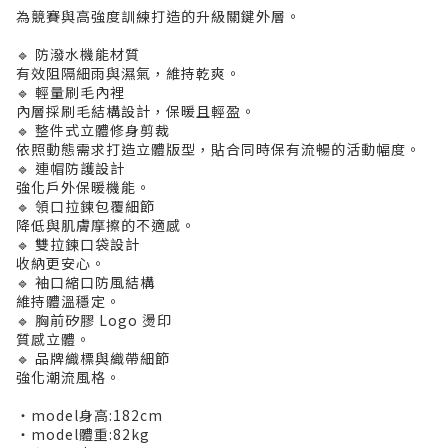
為競賽與高強度訓練打造的升級關鍵外層。
🔹 防潑水機能材質
有效阻隔細雨與濕氣，維持乾爽。
🔹 輕量刷毛內裡
內層採刷毛結構設計，保暖且輕盈。
🔹 整件式立體修身剪裁
依照動態需求打造立體版型，貼合同時保有流暢的活動幅度。
🔹 連帽防護設計
強化戶外保暖機能。
🔹 領口拉鍊包覆細節
降低與肌膚摩擦的不適感。
🔹 雙拉鍊口袋設計
收納更安心。
🔹 袖口縮口防風結構
維持體溫穩定。
🔹 胸前矽膠 Logo 燙印
質感立體。
🔹 品牌織標與織帶細節
強化潮流風格。
・model身高:182cm
・model體重:82kg