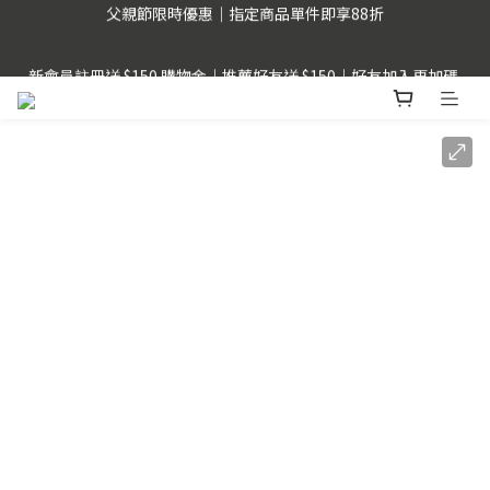
父親節限時優惠｜指定商品單件即享88折
新會員註冊送 $150 購物金｜推薦好友送 $150｜好友加入再加碼 
$50
LINE Pay用戶提醒 : 建議不要透過FB、IG、LINE內建瀏覽器，以
獲得更順暢的購物體驗。
父親節限時優惠｜指定商品單件即享88折