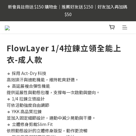
新會員註冊送 $150 購物金｜推薦好友送 $150｜好友加入再加碼 
父親節限時優惠｜指定商品單件即享88折
$50
LINE Pay用戶提醒 : 建議不要透過FB、IG、LINE內建瀏覽器，以
獲得更順暢的購物體驗。
FlowLayer 1/4拉鍊立領全能上
父親節限時優惠｜指定商品單件即享88折
衣-成人款
🔹 採用 Act-Dry 科技
高效排汗與速乾機能，維持乾爽舒適。
🔹 高延展複合彈性機能
提供延展性與動態包覆，支撐每一次啟動與變向。
🔹 1/4 拉鍊立領設計
可依活動強度自由調節
🔹 YKK 高品質拉鍊
並加入固定細節設計，運動中減少晃動與干擾。
🔹 立體修身剪裁Slim Fit
依照動態設計的立體修身版型，動作更流暢