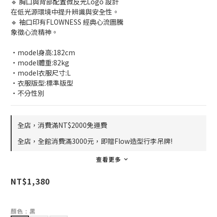
🔹 胸口與背部配置微反光Logo 設計
在低光源環境中提升辨識與安全性。
🔹 袖口印有FLOWNESS 經典心流圖騰
象徵心流精神。
・model身高:182cm
・model體重:82kg
・model衣服尺寸:L
・衣服版型:標準版型
・不分性別
全店，消費滿NT$2000免運費
全店，全館消費滿3000元，即贈Flow造型行李吊牌!
查看更多
NT$1,380
顏色
: 黑