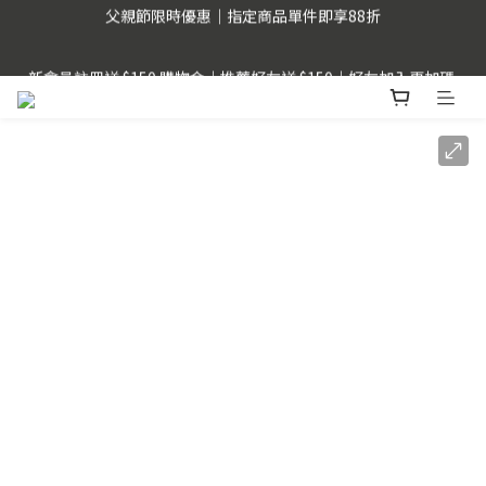
父親節限時優惠｜指定商品單件即享88折
新會員註冊送 $150 購物金｜推薦好友送 $150｜好友加入再加碼 
$50
LINE Pay用戶提醒 : 建議不要透過FB、IG、LINE內建瀏覽器，以
獲得更順暢的購物體驗。
父親節限時優惠｜指定商品單件即享88折