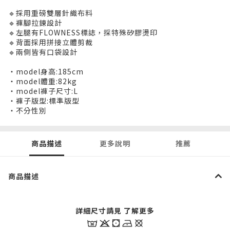
🔹採用重磅雙層針織布料
🔹褲腳拉鍊設計
🔹左腿有FLOWNESS標誌，採特殊矽膠燙印
🔹背面採用拼接立體剪裁
🔹兩側皆有口袋設計
・model身高:185cm
・model體重:82kg
・model褲子尺寸:L
・褲子版型:標準版型
・不分性別
商品描述
更多說明
推薦
商品描述
詳細尺寸請見 了解更多