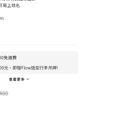
可寫上姓名
cm
00免運費
0元，即贈Flow造型行李吊牌!
查看更多
480