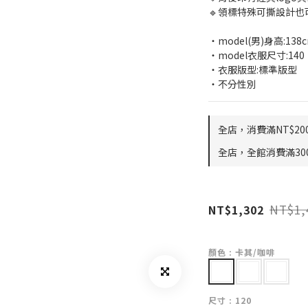
🔹領標特殊可撕設計也
・model(男)身高:138
・model衣服尺寸:140
・衣服版型:標準版型
・不分性別
全店，消費滿NT$20
全店，全館消費滿300
NT$1,
NT$1,302
顏色
: 卡其/咖啡
尺寸
: 120