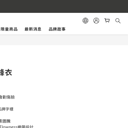
購物體驗。
.C.限量商品
最新消息
品牌故事
立即購買
鋒衣
會劃傷臉
 品牌字樣
素圖騰
Flowness織帶設計