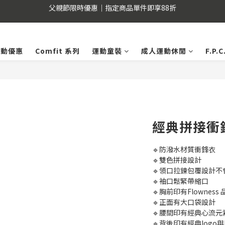
新會員註冊送 $150 購物金｜推薦好友送 $150｜好友加入再加碼 $50
父親節限時優惠｜指定商品單件即享88折
 Pay用戶提醒 : 建議不要透過FB、IG、LINE內建瀏覽器，以獲得更順暢的
活動優惠
Comfit 系列
運動童裝
成人運動休閒
F.P
父親節限時優惠｜指定商品單件即享88折
經典拼接衝
🔹防潑水材質衝鋒衣
🔹雙色拼接設計
🔹領口拉鍊包覆設計不
🔹袖口鬆緊帶縮口
🔹胸前印有Flowness
🔹正面有大口袋設計
🔹腰間印有經典心流元
🔹背後印有經典logo與