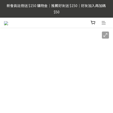
新會員註冊送 $150 購物金｜推薦好友送 $150｜好友加入再加碼 
父親節限時優惠｜指定商品單件即享88折
$50
LINE Pay用戶提醒 : 建議不要透過FB、IG、LINE內建瀏覽器，以
獲得更順暢的購物體驗。
父親節限時優惠｜指定商品單件即享88折