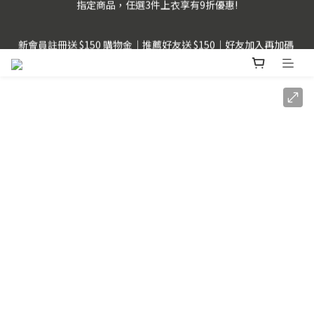
新會員註冊送 $150 購物金｜推薦好友送 $150｜好友加入再加碼 
指定商品，任選3件上衣享有9折優惠!
$50
LINE Pay用戶提醒 : 建議不要透過FB、IG、LINE內建瀏覽器，以
獲得更順暢的購物體驗。
指定商品，任選3件上衣享有9折優惠!