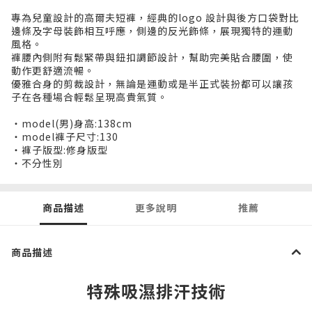
專為兒童設計的高爾夫短褲，經典的logo 設計與後方口袋對比
邊條及字母裝飾相互呼應，側邊的反光飾條，展現獨特的運動
風格。
褲腰內側附有鬆緊帶與鈕扣調節設計，幫助完美貼合腰圍，使
動作更舒適流暢。
優雅合身的剪裁設計，無論是運動或是半正式裝扮都可以讓孩
子在各種場合輕鬆呈現高貴氣質。
・model(男)身高:138cm
・model褲子尺寸:130
・褲子版型:修身版型
・不分性別
商品描述
更多說明
推薦
商品描述
特殊吸濕排汗技術