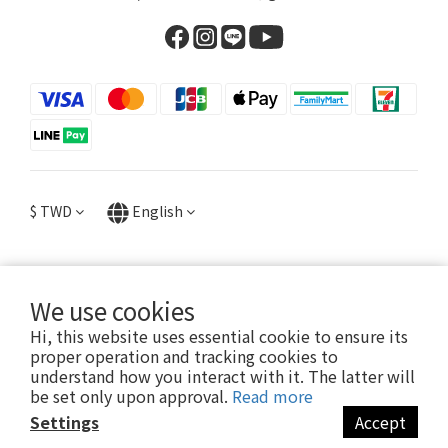
$
TWD
English
We use cookies
提醒您，我們不會以電話或簡訊方式通知變更付款方式。
Hi, this website uses essential cookie to ensure its
proper operation and tracking cookies to
Copyright© [year][owner]
understand how you interact with it. The latter will
be set only upon approval.
Read more
Settings
Accept
BUY NOW