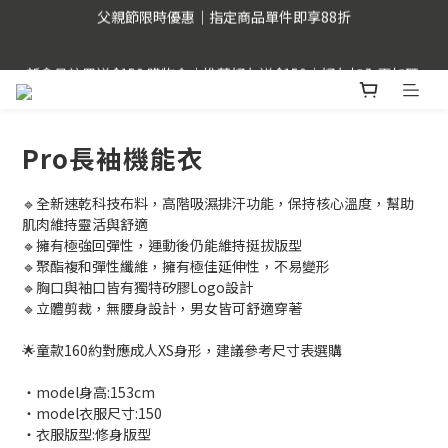
父親節限時優惠｜指定商品單件即享88折
父親節限時優惠｜指定商品單件即享88折
新會員註冊送 $150 購物金｜推薦好友送 $150｜好友加入再加碼 
$50
LINE Pay用戶提醒 : 建議不要透過FB、IG、LINE內建瀏覽器，以
Pro長袖機能衣
獲得更順暢的購物體驗。
🔹全新速乾科技布料，高階吸濕排汗功能，保持核心溫度，幫助
父親節限時優惠｜指定商品單件即享88折
肌肉維持靈活與舒適
🔹擁有極強回彈性，運動後仍能維持挺拔版型
🔹聚酯複和彈性纖維，擁有極佳延伸性，不易變形
🔹胸口與袖口皆有獨特矽膠Logo設計
🔹立體剪裁，無腰身設計，男女皆可舒適穿著
🌟童款160約對應成人XS身形，建議參考尺寸表選購
・model身高:153cm
・model衣服尺寸:150
・衣服版型:修身版型