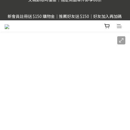
父親節限時優惠｜指定商品單件即享88折
新會員註冊送 $150 購物金｜推薦好友送 $150｜好友加入再加碼 
$50
LINE Pay用戶提醒 : 建議不要透過FB、IG、LINE內建瀏覽器，以
獲得更順暢的購物體驗。
父親節限時優惠｜指定商品單件即享88折