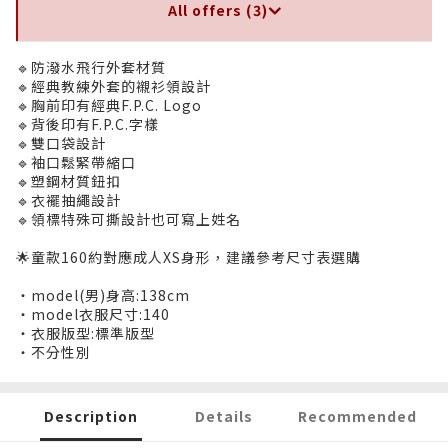
All offers (3)
🔹防潑水飛行外套材質
🔹經典教練外套的襯衫領設計
🔹胸前印有經典F.P.C. Logo
🔹背後印有F.P.C.字樣
🔹雙口袋設計
🔹袖口鬆緊帶縮口
🔹塑鋼材質鈕扣
🔹衣襬抽繩設計
🔹領標特殊可撕設計也可寫上姓名
🌟童款160約對應成人XS身形，建議參考尺寸表選購
・model(男)身高:138cm
・model衣服尺寸:140
・衣服版型:標準版型
・不分性別
Description
Details
Recommended