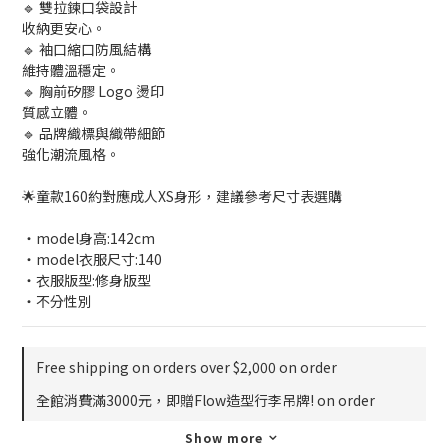
🔹 雙拉鍊口袋設計
收納更安心。
🔹 袖口縮口防風結構
維持體溫穩定。
🔹 胸前矽膠 Logo 燙印
質感立體。
🔹 品牌織標與織帶細節
強化潮流風格。
🌟童款160約對應成人XS身形，建議參考尺寸表選購
・model身高:142cm
・model衣服尺寸:140
・衣服版型:修身版型
・不分性別
Free shipping on orders over $2,000 on order
全館消費滿3000元，即贈Flow造型行李吊牌! on order
Show more