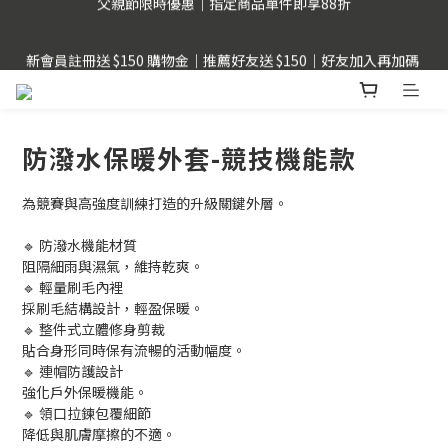
父親節限時優惠｜指定商品單件即享88折
新會員註冊送 $150 購物金｜推薦好友送 $150｜好友加入再加碼 
$50
LINE Pay用戶提醒 : 建議不要透過FB、IG、LINE內建瀏覽器，以
獲得更順暢的購物體驗。
防潑水保暖外套-競技機能款
父親節限時優惠｜指定商品單件即享88折
為競賽與高強度訓練打造的升級關鍵外層。
🔹 防潑水機能材質
阻隔細雨與濕氣，維持乾爽。
🔹 輕量刷毛內裡
採刷毛結構設計，輕盈保暖。
🔹 整件式立體修身剪裁
貼合身形同時保有流暢的活動幅度。
🔹 連帽防護設計
強化戶外保暖機能。
🔹 領口拉鍊包覆細節
降低與肌膚摩擦的不適。