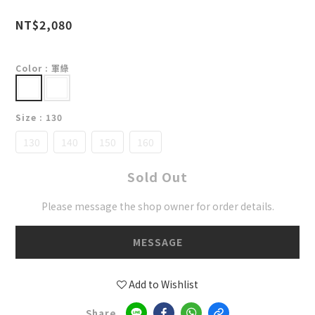
NT$2,080
Color
: 軍綠
Size
: 130
130
140
150
160
Sold Out
Please message the shop owner for order details.
MESSAGE
Add to Wishlist
Share