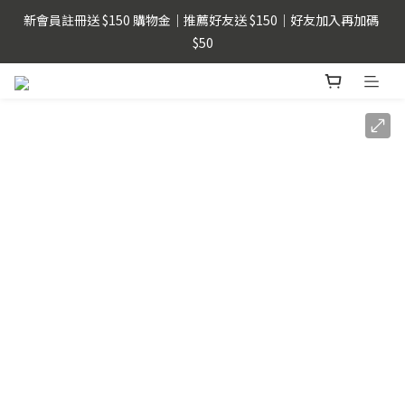
新會員註冊送 $150 購物金｜推薦好友送 $150｜好友加入再加碼 
父親節限時優惠｜指定商品單件即享88折
$50
LINE Pay用戶提醒 : 建議不要透過FB、IG、LINE內建瀏覽器，以
獲得更順暢的購物體驗。
父親節限時優惠｜指定商品單件即享88折