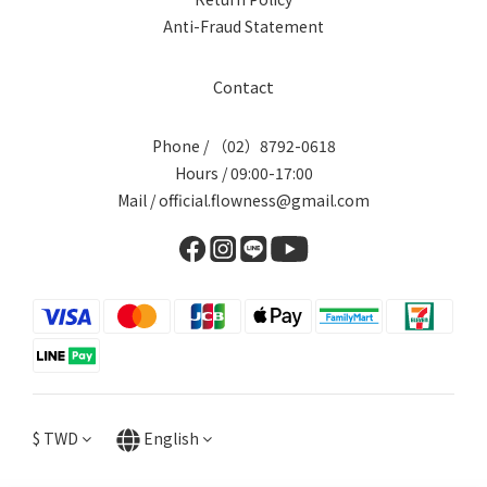
Anti-Fraud Statement
Contact
Phone / （02）8792-0618
Hours / 09:00-17:00
Mail / official.flowness@gmail.com
$
TWD
English