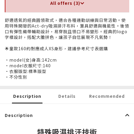
All offers (3)
舒適透氣的經典圓領款式，適合各種運動訓練與日常活動。使
用特殊開發的Act-dry吸濕排汗布料，兼具舒適與機能性。後領
口有彈性織帶輔助設計，易穿脫且領口不易變形。經典的logo
字樣設計，搭配大膽拼色，讓孩子自信展現不凡氣勢！
🌟童款160約對應成人XS身形，建議參考尺寸表選購
・model(女)身高:142cm
・model衣服尺寸:140
・衣服版型:標準版型
・不分性別
Description
Details
Recommended
Description
特殊吸濕排汗技術