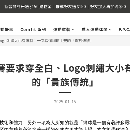
新會員註冊送 $150 購物金｜推薦好友送 $150｜好友加入再加碼 $50
父親節限時優惠｜指定商品單件即享88折
 Pay用戶提醒 : 建議不要透過FB、IG、LINE內建瀏覽器，以獲得更順暢的
活動優惠
Comfit 系列
運動童裝
成人運動休閒
F.P
父親節限時優惠｜指定商品單件即享88折
ogo刺繡大小有限制！一文看懂網球比賽的「貴族傳統」
賽要求穿全白、Logo刺繡大小
的「貴族傳統」
2025-01-15
技術和體力，另外一項為人所知的就是「網球是一個有著許多嚴
至內衣褲都必須穿著一樣顏色的衣服才能上場。本文將帶你深入